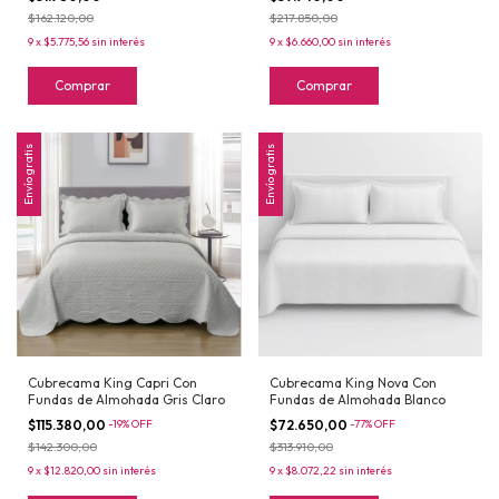
$162.120,00
$217.850,00
9
x
$5.775,56
sin interés
9
x
$6.660,00
sin interés
Comprar
Comprar
Envío gratis
Envío gratis
Cubrecama King Capri Con
Cubrecama King Nova Con
Fundas de Almohada Gris Claro
Fundas de Almohada Blanco
$115.380,00
-
19
%
OFF
$72.650,00
-
77
%
OFF
$142.300,00
$313.910,00
9
x
$12.820,00
sin interés
9
x
$8.072,22
sin interés