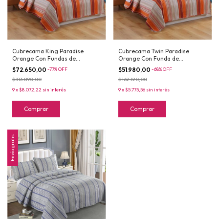
Cubrecama King Paradise
Cubrecama Twin Paradise
Orange Con Fundas de
Orange Con Funda de
Almohada
Almohada
$72.650,00
-
77
%
OFF
$51.980,00
-
68
%
OFF
$313.890,00
$162.120,00
9
x
$8.072,22
sin interés
9
x
$5.775,56
sin interés
Comprar
Comprar
Envío gratis