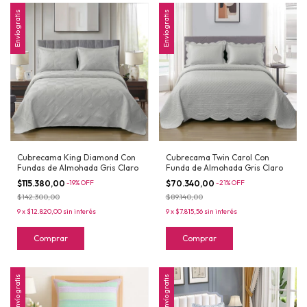
Envío gratis
Envío gratis
Cubrecama King Diamond Con
Cubrecama Twin Carol Con
Fundas de Almohada Gris Claro
Funda de Almohada Gris Claro
$115.380,00
-
19
%
OFF
$70.340,00
-
21
%
OFF
$142.300,00
$89.140,00
9
x
$12.820,00
sin interés
9
x
$7.815,56
sin interés
Comprar
Comprar
Envío gratis
Envío gratis