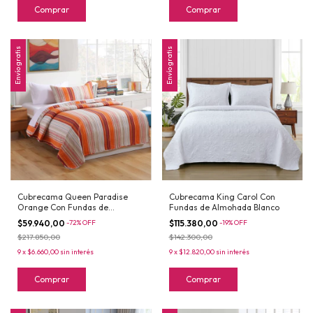
Comprar
Comprar
Envío gratis
Envío gratis
Cubrecama Queen Paradise
Cubrecama King Carol Con
Orange Con Fundas de
Fundas de Almohada Blanco
Almohada
$59.940,00
-
72
%
OFF
$115.380,00
-
19
%
OFF
$217.850,00
$142.300,00
9
x
$6.660,00
sin interés
9
x
$12.820,00
sin interés
Comprar
Comprar