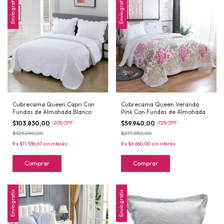
Envío gratis
Envío gratis
Cubrecama Queen Capri Con
Cubrecama Queen Veranda
Fundas de Almohada Blanco
Pink Con Fundas de Almohada
$103.830,00
-
20
%
OFF
$59.940,00
-
72
%
OFF
$129.240,00
$217.850,00
9
x
$11.536,67
sin interés
9
x
$6.660,00
sin interés
Comprar
Comprar
Envío gratis
Envío gratis