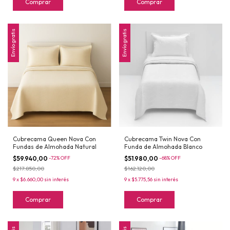
Comprar
Comprar
Envío gratis
Envío gratis
Cubrecama Queen Nova Con
Cubrecama Twin Nova Con
Fundas de Almohada Natural
Funda de Almohada Blanco
$59.940,00
-
72
%
OFF
$51.980,00
-
68
%
OFF
$217.850,00
$162.120,00
9
x
$6.660,00
sin interés
9
x
$5.775,56
sin interés
Comprar
Comprar