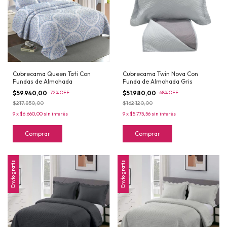
Cubrecama Queen Tati Con
Cubrecama Twin Nova Con
Fundas de Almohada
Funda de Almohada Gris
$59.940,00
-
72
%
OFF
$51.980,00
-
68
%
OFF
$217.850,00
$162.120,00
9
x
$6.660,00
sin interés
9
x
$5.775,56
sin interés
Comprar
Comprar
Envío gratis
Envío gratis