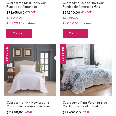
Cubrecama King Henry Con
Cubrecama Queen Nova Con
Fundas de Almohada
Fundas de Almohada Gris
$72.650,00
-
77
%
OFF
$59.940,00
-
72
%
OFF
$313.890,00
$217.850,00
9
x
$8.072,22
sin interés
9
x
$6.660,00
sin interés
Comprar
Comprar
Envío gratis
Envío gratis
Cubrecama Twin New Laguna
Cubrecama King Veranda Blue
Con Funda de Almohada Blanco
Con Fundas de Almohada
$51.980,00
-
68
%
OFF
$72.650,00
-
77
%
OFF