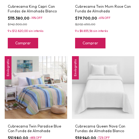
Cubrecama King Capri Con
Cubrecama Twin Mum Rose Con
Fundas de Almohada Blanco
Funda de Almohada
$115.380,00
-
19
%
OFF
$79.700,00
-
61
%
OFF
$142.300,00
$202.650,00
9
x
$12.820,00
sin interés
9
x
$8.855,56
sin interés
Comprar
Comprar
Envío gratis
Envío gratis
Cubrecama Twin Paradise Blue
Cubrecama Queen Nova Con
Con Funda de Almohada
Fundas de Almohada Blanco
$51.980,00
-
68
%
OFF
$59.940,00
-
72
%
OFF