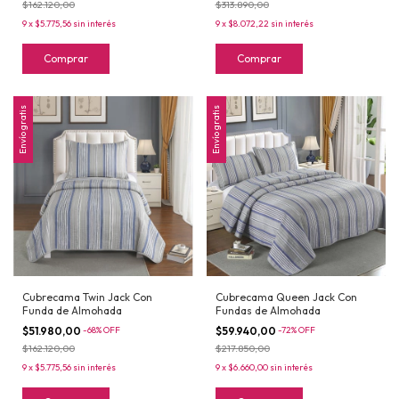
$162.120,00
$313.890,00
9
x
$5.775,56
sin interés
9
x
$8.072,22
sin interés
Comprar
Comprar
Envío gratis
Envío gratis
Cubrecama Twin Jack Con
Cubrecama Queen Jack Con
Funda de Almohada
Fundas de Almohada
$51.980,00
-
68
%
OFF
$59.940,00
-
72
%
OFF
$162.120,00
$217.850,00
9
x
$5.775,56
sin interés
9
x
$6.660,00
sin interés