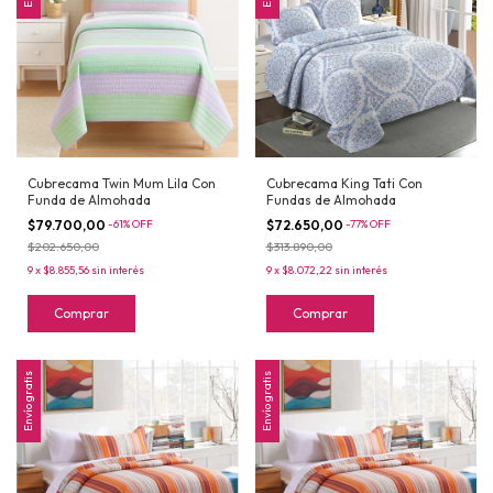
Cubrecama Twin Mum Lila Con
Cubrecama King Tati Con
Funda de Almohada
Fundas de Almohada
$79.700,00
-
61
%
OFF
$72.650,00
-
77
%
OFF
$202.650,00
$313.890,00
9
x
$8.855,56
sin interés
9
x
$8.072,22
sin interés
Comprar
Comprar
Envío gratis
Envío gratis