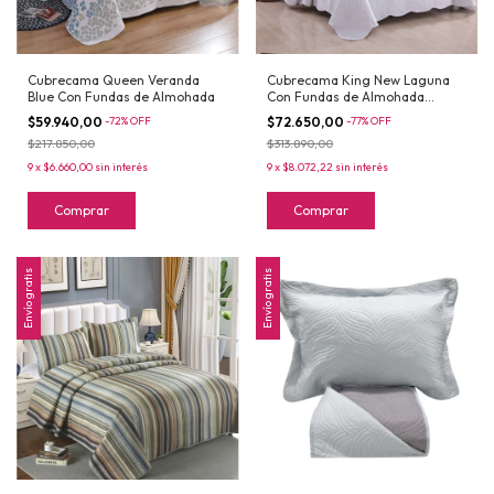
Cubrecama Queen Veranda
Cubrecama King New Laguna
Blue Con Fundas de Almohada
Con Fundas de Almohada
Blanco
$59.940,00
-
72
%
OFF
$72.650,00
-
77
%
OFF
$217.850,00
$313.890,00
9
x
$6.660,00
sin interés
9
x
$8.072,22
sin interés
Comprar
Comprar
Envío gratis
Envío gratis