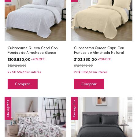
Cubrecama Queen Carol Con
Cubrecama Queen Capri Con
Fundas de Almohada Blanco
Fundas de Almohada Natural
$103.830,00
-
20
%
OFF
$103.830,00
-
20
%
OFF
$129.240,00
$129.240,00
9
x
$11.536,67
sin interés
9
x
$11.536,67
sin interés
Comprar
Comprar
Envío gratis
Envío gratis