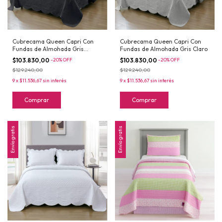
Cubrecama Queen Capri Con
Cubrecama Queen Capri Con
Fundas de Almohada Gris
Fundas de Almohada Gris Claro
Oscuro
$103.830,00
-
20
%
OFF
$103.830,00
-
20
%
OFF
$129.240,00
$129.240,00
9
x
$11.536,67
sin interés
9
x
$11.536,67
sin interés
Comprar
Comprar
Envío gratis
Envío gratis