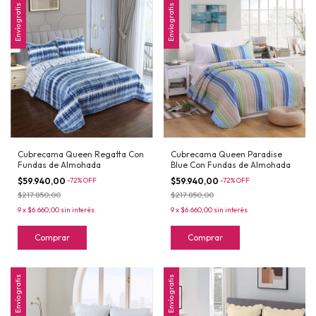
Envío gratis
Envío gratis
Cubrecama Queen Regatta Con
Cubrecama Queen Paradise
Fundas de Almohada
Blue Con Fundas de Almohada
$59.940,00
-
72
%
OFF
$59.940,00
-
72
%
OFF
$217.850,00
$217.850,00
9
x
$6.660,00
sin interés
9
x
$6.660,00
sin interés
Comprar
Comprar
Envío gratis
Envío gratis