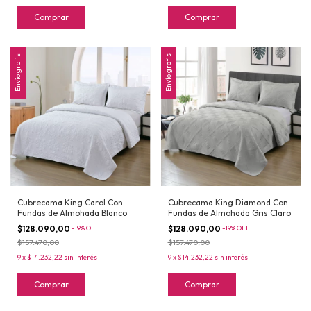
Comprar
Comprar
Envío gratis
Envío gratis
Cubrecama King Carol Con
Cubrecama King Diamond Con
Fundas de Almohada Blanco
Fundas de Almohada Gris Claro
$128.090,00
-
19
%
OFF
$128.090,00
-
19
%
OFF
$157.470,00
$157.470,00
9
x
$14.232,22
sin interés
9
x
$14.232,22
sin interés
Comprar
Comprar