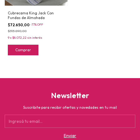
Cubrecama King Jack Con
Fundas de Almohada
$72.650,00
-
77
%
OFF
$313.890,00
9
x
$8.072,22
sin interés
Comprar
Newsletter
Suscribite para recibir ofertas y novedades en tu mail