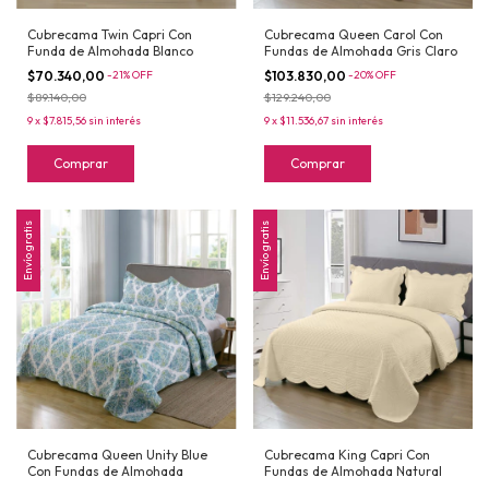
Cubrecama Twin Capri Con
Cubrecama Queen Carol Con
Funda de Almohada Blanco
Fundas de Almohada Gris Claro
$70.340,00
-
21
%
OFF
$103.830,00
-
20
%
OFF
$89.140,00
$129.240,00
9
x
$7.815,56
sin interés
9
x
$11.536,67
sin interés
Comprar
Comprar
Envío gratis
Envío gratis
Cubrecama Queen Unity Blue
Cubrecama King Capri Con
Con Fundas de Almohada
Fundas de Almohada Natural