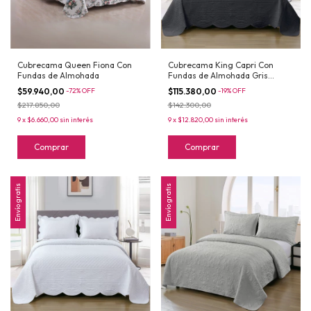
Cubrecama Queen Fiona Con
Cubrecama King Capri Con
Fundas de Almohada
Fundas de Almohada Gris
Oscuro
$59.940,00
-
72
%
OFF
$115.380,00
-
19
%
OFF
$217.850,00
$142.300,00
9
x
$6.660,00
sin interés
9
x
$12.820,00
sin interés
Comprar
Comprar
Envío gratis
Envío gratis