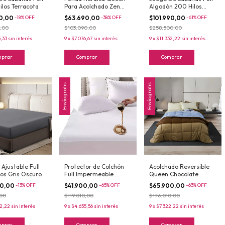
ilos Terracota
Para Acolchado Zen
Algodón 200 Hilos
Con Fundas de
Charlotte
70,00
-
18
%
OFF
$63.690,00
-
38
%
OFF
$101.990,00
-
61
%
OFF
Almohadas
,00
$103.090,00
$258.500,00
3,33
sin interés
9
x
$7.076,67
sin interés
9
x
$11.332,22
sin interés
mprar
Comprar
Comprar
Envío gratis
Envío gratis
Ajustable Full
Protector de Colchón
Acolchado Reversible
los Gris Oscuro
Full Impermeable
Queen Chocolate
Ajustable 150x190 Liso
20,00
-
13
%
OFF
$41.900,00
-
65
%
OFF
$65.900,00
-
63
%
OFF
,00
$119.010,00
$176.010,00
2,22
sin interés
9
x
$4.655,56
sin interés
9
x
$7.322,22
sin interés
mprar
Comprar
Comprar