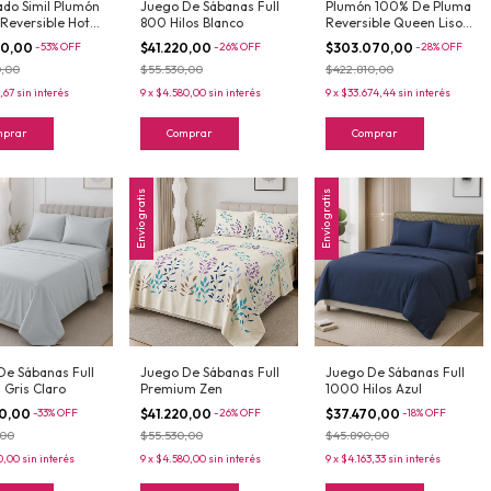
ado Simil Plumón
Juego De Sábanas Full
Plumón 100% De Pluma
Reversible Hotel
800 Hilos Blanco
Reversible Queen Liso
Blanco
Blanco
00,00
-
53
%
OFF
$41.220,00
-
26
%
OFF
$303.070,00
-
28
%
OFF
0,00
$55.530,00
$422.810,00
,67
sin interés
9
x
$4.580,00
sin interés
9
x
$33.674,44
sin interés
mprar
Comprar
Comprar
Envío gratis
Envío gratis
De Sábanas Full
Juego De Sábanas Full
Juego De Sábanas Full
 Gris Claro
Premium Zen
1000 Hilos Azul
90,00
-
33
%
OFF
$41.220,00
-
26
%
OFF
$37.470,00
-
18
%
OFF
,00
$55.530,00
$45.890,00
0,00
sin interés
9
x
$4.580,00
sin interés
9
x
$4.163,33
sin interés