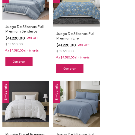
Juego De Sábanas Full
Premium Senderos
Juego De Sábanas Full
$41.220,00
-
26
%
OFF
Premium Elle
$55.530,00
$41.220,00
-
26
%
OFF
9
x
$4.580,00
sin interés
$55.530,00
9
x
$4.580,00
sin interés
Comprar
Comprar
Envío gratis
Envío gratis
Plumón Duvet Premium
Juego De Sábanas Full