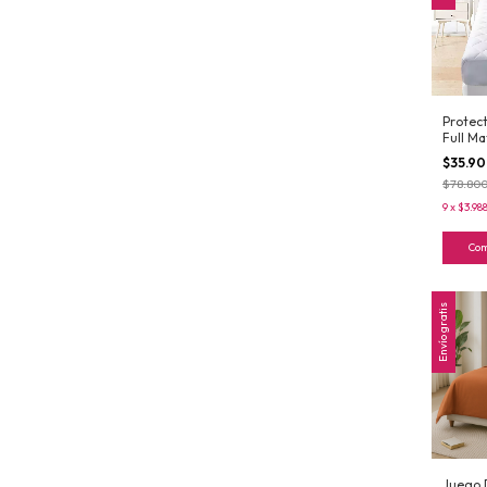
Protec
Full M
Ajustab
$35.9
$78.80
9
x
$3.98
Co
Envío gratis
Juego 