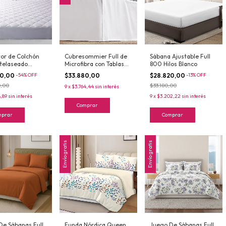
tor de Colchón
Cubresommier Full de
Sábana Ajustable Full
atelaseado
Microfibra con Tablas
800 Hilos Blanco
le 140x190 Liso
140x190 Blanco
00,00
-
54
%
OFF
$33.880,00
$28.820,00
-
13
%
OFF
0,00
$33.180,00
9
x
$3.764,44
sin interés
8,89
sin interés
9
x
$3.202,22
sin interés
Comprar
mprar
Comprar
Envío gratis
Envío gratis
De Sábanas Full
Funda Nórdica Queen
Juego De Sábanas Full