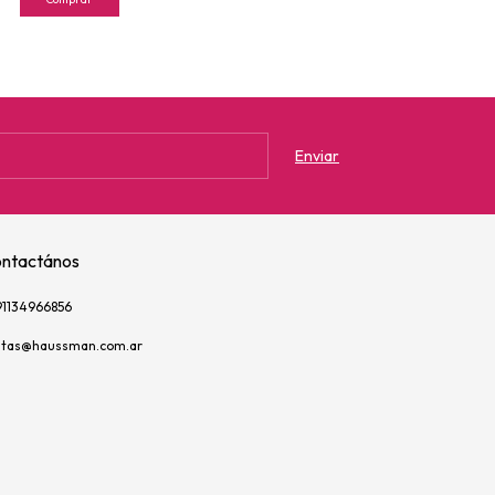
ntactános
91134966856
ntas@haussman.com.ar