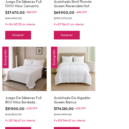
Juego De Sábanas Full
Acolchado Símil Plumón
1000 Hilos Cemento
Queen Reversible Hotel
Gold Gris Claro y Gris
$37.470,00
-
18
%
OFF
$69.900,00
-
46
%
OFF
Oscuro
$45.890,00
$130.070,00
9
x
$4.163,33
sin interés
9
x
$7.766,67
sin interés
Comprar
Comprar
Envío gratis
Envío gratis
Juego De Sábanas Full
Acolchado De Algodón
800 Hilos Bordada
Queen Blanco
Blanco
$51.900,00
-
22
%
OFF
$174.120,00
-
61
%
OFF
$66.320,00
$441.890,00
9
x
$5.766,67
sin interés
9
x
$19.346,67
sin interés