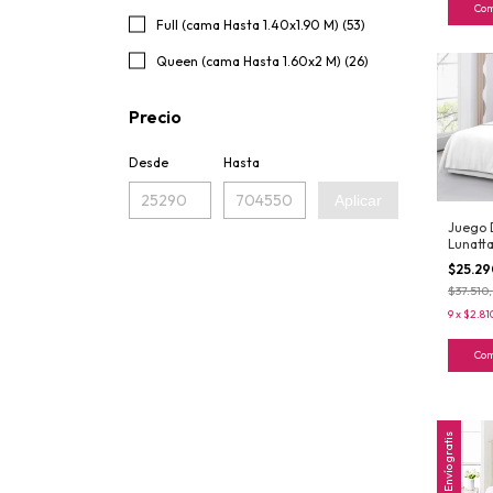
Co
Full (cama Hasta 1.40x1.90 M) (53)
Queen (cama Hasta 1.60x2 M) (26)
Precio
Desde
Hasta
Aplicar
Juego 
Lunatta
$25.2
$37.510
9
x
$2.81
Co
Envío gratis