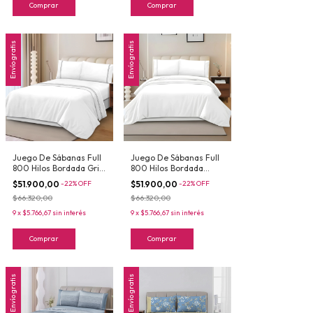
Comprar
Comprar
Envío gratis
Envío gratis
Juego De Sábanas Full
Juego De Sábanas Full
800 Hilos Bordada Gris
800 Hilos Bordada
Oscuro
Silver
$51.900,00
-
22
%
OFF
$51.900,00
-
22
%
OFF
$66.320,00
$66.320,00
9
x
$5.766,67
sin interés
9
x
$5.766,67
sin interés
Comprar
Comprar
Envío gratis
Envío gratis