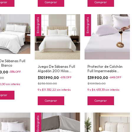
mprar
Comprar
Comprar
Envío gratis
Envío gratis
De Sábanas Full
 Blanco
Juego De Sábanas Full
Protector de Colchón
Algodón 200 Hilos
Full Impermeable
90,00
-
33
%
OFF
Hotel White
Ajustable 140x190 Liso
$101.990,00
-
61
%
OFF
$39.900,00
-
64
%
OFF
,00
$258.500,00
$109.360,00
0,00
sin interés
9
x
$11.332,22
sin interés
9
x
$4.433,33
sin interés
mprar
Comprar
Comprar
Envío gratis