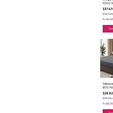
1000 H
$37.4
$45.890
9
x
$4.16
Co
Sábana 
800 Hi
$28.8
$33.180
9
x
$3.20
Co