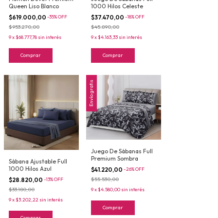
Queen Liso Blanco
1000 Hilos Celeste
$619.000,00
-
35
%
OFF
$37.470,00
-
18
%
OFF
$953.270,00
$45.890,00
9
x
$68.777,78
sin interés
9
x
$4.163,33
sin interés
Comprar
Comprar
Envío gratis
Juego De Sábanas Full
Premium Sombra
Sábana Ajustable Full
1000 Hilos Azul
$41.220,00
-
26
%
OFF
$55.530,00
$28.820,00
-
13
%
OFF
$33.180,00
9
x
$4.580,00
sin interés
9
x
$3.202,22
sin interés
Comprar
Comprar