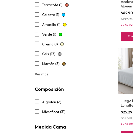
Acolch
Terracota (1)
Queen 
Silver 
$69.9
Celeste (1)
$149.73
Amarillo (1)
9
x
$7.766
Verde (1)
Co
Crema (1)
Gris (13)
Marrón (3)
Ver más
Composición
Juego 
Algodón (6)
Lunatta
Microfibra (31)
$25.2
$37.510
9
x
$2.81
Medida Cama