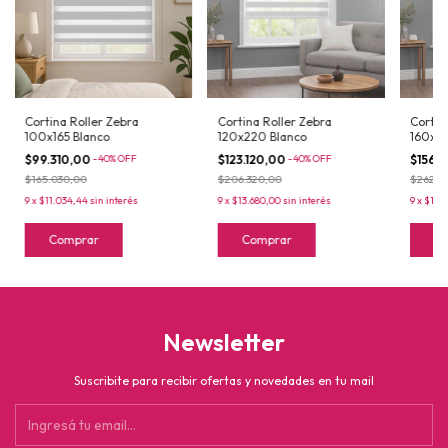
Cortina Roller Zebra
Cortina Roller Zebra
Cortin
100x165 Blanco
120x220 Blanco
160x22
$99.310,00
-
40
%
OFF
$123.120,00
-
40
%
OFF
$156.
$165.030,00
$206.320,00
$262.0
9
x
$11.034,44
sin interés
9
x
$13.680,00
sin interés
9
x
$17.4
Comprar
Comprar
C
Newsletter
Suscribite para recibir ofertas y novedades en tu mail