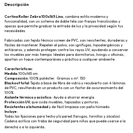
Descripción
Cortina Roller Zebra 100x165 Lino
, combina estilo moderno y 
funcionalidad, con un sistema de doble tela con franjas translúcidas y 
opacas que permite graduar la entrada de luz y la privacidad según tus 
necesidades.
Fabricadas con tejido técnico screen de PVC, son resistentes, duraderas y 
fáciles de mantener. Repelen el polvo, son ignífugas, hipoalergénicas y 
antiácaros, y además protegen contra los rayos UV, ayudando a conservar 
los muebles por más tiempo. Ideales para dormitorios, livings u oficinas, 
aportan un toque contemporáneo y práctico a cualquier ambiente.
Características:
Medida: 
100x165 cm.
Composición:
 100% poliéster.  Gramos x m²: 150
Blackout total: 
Tejido a base de fibra de vidrio y recubierto con 4 láminas 
de PVC, resultando en un producto con un factor de oscurecimiento del 
100%.
Aislante térmico y acústico:  
Ayuda a ahorrar energía.
Protección UV;
 que cuida muebles, tapizados y pinturas.
Resistentes a la humedad
 y de fácil limpieza con paño húmedo.
Incluye:
Todas las fijaciones para techo y/o pared (tarugos, tornillos y zócalos).
Cadena acrílica con traba de seguridad para niños que puede usarse a la 
.
derecha o a la izquierda