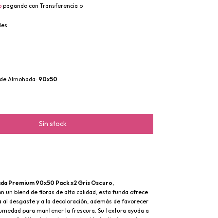
o
pagando con Transferencia o
les
 de Almohada:
90x50
da Premium 90x50 Pack x2 Gris Oscuro,
 un blend de fibras de alta calidad, esta funda ofrece 
 al desgaste y a la decoloración, además de favorecer 
humedad para mantener la frescura. Su textura ayuda a 