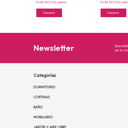
rés
9
x
$2.221,11
sin interés
9
x
$2.221,11
sin inte
Comprar
Comprar
Newsletter
Suscribi
en tu ma
Categorías
DORMITORIO
CORTINAS
BAÑO
MOBILIARIO
JARDÍN Y AIRE LIBRE