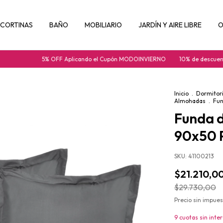
CORTINAS
BAÑO
MOBILIARIO
JARDÍN Y AIRE LIBRE
O
5% OFF Aplicando el Cupón MODOINVIERNO
10% de descuento pagando
Inicio
.
Dormitor
Almohadas
.
Fun
Funda 
90x50 P
SKU:
41100213
$21.210,0
$29.730,00
Precio sin impue
9
cuotas sin inte