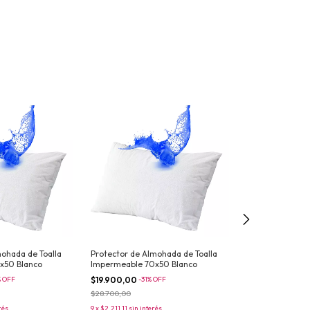
Sin stock
mohada de Toalla
Protector de Almohada de Toalla
Funda de Almo
x50 Blanco
Impermeable 70x50 Blanco
90x50 Pack x2 G
%
OFF
$19.900,00
-
31
%
OFF
$21.210,00
$28.700,00
$29.730,00
rés
9
x
$2.211,11
sin interés