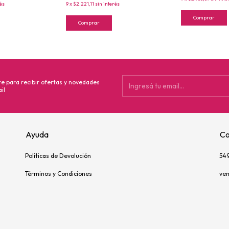
rés
9
x
$2.221,11
sin interés
Comprar
Comprar
te para recibir ofertas y novedades
il
Ayuda
Co
Políticas de Devolución
54
Términos y Condiciones
ve