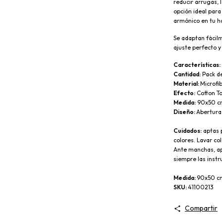
reducir arrugas, l
opción ideal para
armónico en tu ha
Se adaptan fácil
ajuste perfecto y
Características:
Cantidad:
 Pack d
Material: 
Microfib
Efecto:
 Cotton T
Medida:
 90x50 
Diseño: 
Abertura 
Cuidados:
 aptas 
colores. Lavar co
Ante manchas, apl
siempre las instr
Medida: 
90x50 c
SKU: 
41100213
Compartir