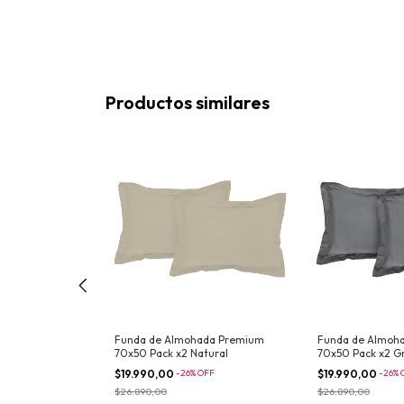
Productos similares
ada Premium
Funda de Almohada Premium
Funda de Almoh
tural
70x50 Pack x2 Natural
70x50 Pack x2 G
$19.990,00
-
26
%
OFF
$19.990,00
-
26
%
$26.890,00
$26.890,00