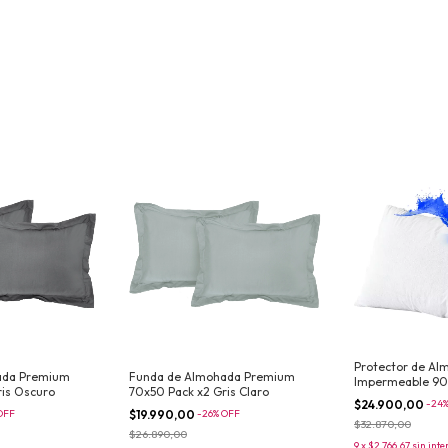
Protector de Al
ada Premium
Funda de Almohada Premium
Impermeable 90
ris Oscuro
70x50 Pack x2 Gris Claro
$24.900,00
-
24
OFF
$19.990,00
-
26
%
OFF
$32.870,00
$26.890,00
9
x
$2.766,67
sin inte