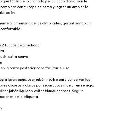
o que facilita el planchado y el cuidado diario, son la 
 combinar con tu ropa de cama y lograr un ambiente 
bitación. 
mente a la mayoría de las almohadas, garantizando un 
 confortable.
e 2 fundas de almohada.
ra 
ouch, extra suave
cm
en la parte posterior para facilitar el uso
para lavarropas, usar jabón neutro para conservar los 
lores oscuros y claros por separado, sin dejar en remojo. 
icar jabón líquido y evitar blanqueadores. Seguir 
ucciones de la etiqueta.
m