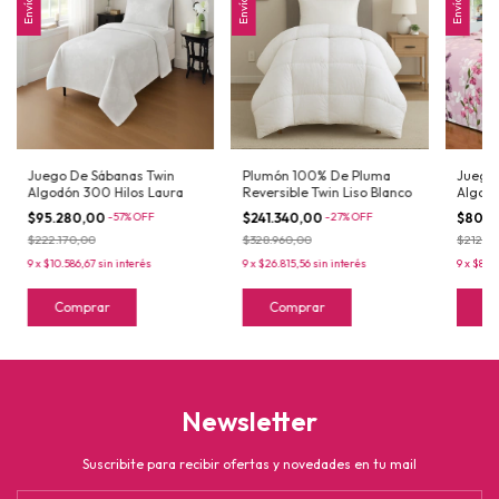
Juego De Sábanas Twin
Plumón 100% De Pluma
Juego 
Algodón 300 Hilos Laura
Reversible Twin Liso Blanco
Algodó
$95.280,00
-
57
%
OFF
$241.340,00
-
27
%
OFF
$80.4
$222.170,00
$328.960,00
$212.71
9
x
$10.586,67
sin interés
9
x
$26.815,56
sin interés
9
x
$8.94
Comprar
Comprar
C
Newsletter
Suscribite para recibir ofertas y novedades en tu mail