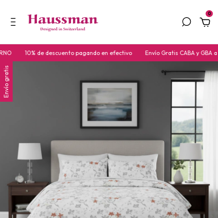
0
NO
10% de descuento pagando en efectivo
Envío Gratis CABA y GBA a p
Envío gratis