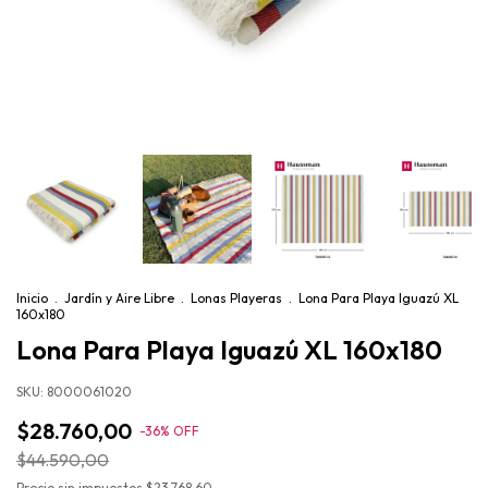
Inicio
.
Jardín y Aire Libre
.
Lonas Playeras
.
Lona Para Playa Iguazú XL
160x180
Lona Para Playa Iguazú XL 160x180
SKU:
8000061020
$28.760,00
-
36
%
OFF
$44.590,00
Precio sin impuestos
$23.768,60