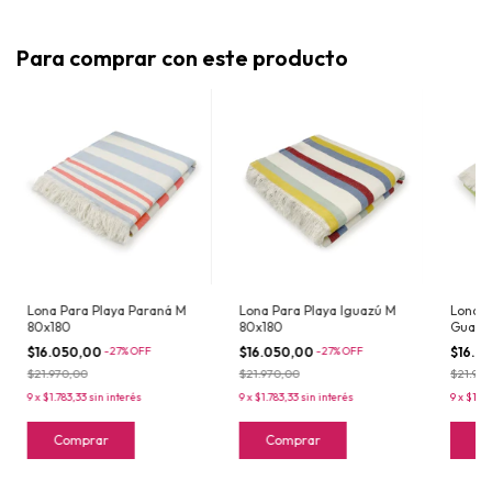
Para comprar con este producto
Lona Para Playa Paraná M
Lona Para Playa Iguazú M
Lona P
80x180
80x180
Guale
$16.050,00
-
27
%
OFF
$16.050,00
-
27
%
OFF
$16.0
$21.970,00
$21.970,00
$21.97
9
x
$1.783,33
sin interés
9
x
$1.783,33
sin interés
9
x
$1.78
Comprar
Comprar
C