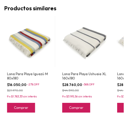
Productos similares
Lona Para Playa Iguazú M
Lona Para Playa Ushuaia XL
Lona P
80x180
160x180
160x1
$16.050,00
-
27
%
OFF
$28.760,00
-
36
%
OFF
$28.7
$21.970,00
$44.590,00
$44.59
9
x
$1.783,33
sin interés
9
x
$3.195,56
sin interés
9
x
$3.19
Comprar
Comprar
C