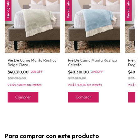
Envío gratis
Envío gratis
Envío gratis
Pie De Cama Manta Rustica
Pie De Cama Manta Rustica
Pie De
Beige Claro
Celeste
Degra
$40.310,00
-
29
%
OFF
$40.310,00
-
29
%
OFF
$40.3
$57.020,00
$57.020,00
$57.02
9
x
$4.478,89
sin interés
9
x
$4.478,89
sin interés
9
x
$4.4
Comprar
Comprar
C
Para comprar con este producto