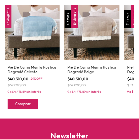
Envío gratis
Envío gratis
Envío gratis
Sin stock
Sin stock
Pie De Cama Manta Rustica
Pie De Cama Manta Rustica
Pie De
Degradé Celeste
Degradé Beige
Degra
$40.310,00
-
29
%
OFF
$40.310,00
$40.3
$57.020,00
$57.020,00
$57.02
9
x
$4.478,89
sin interés
9
x
$4.478,89
sin interés
9
x
$4.4
Comprar
Newsletter